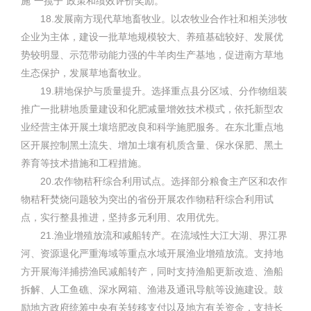
施“一揽子”政策和绩效评价奖励。
18.发展南方现代草地畜牧业。以农牧业合作社和相关涉牧
企业为主体，建设一批草地规模较大、养殖基础较好、发展优
势较明显、示范带动能力强的牛羊肉生产基地，促进南方草地
生态保护，发展草地畜牧业。
19.耕地保护与质量提升。选择重点县分区域、分作物组装
推广一批耕地质量建设和化肥减量增效技术模式，依托新型农
业经营主体开展土壤培肥改良和科学施肥服务。在东北重点地
区开展控制黑土流失、增加土壤有机质含量、保水保肥、黑土
养育等技术措施和工程措施。
20.农作物秸秆综合利用试点。选择部分粮食主产区和农作
物秸秆焚烧问题较为突出的省份开展农作物秸秆综合利用试
点，实行整县推进，坚持多元利用、农用优先。
21.渔业增殖放流和减船转产。在流域性大江大湖、界江界
河、资源退化严重海域等重点水域开展渔业增殖放流。支持地
方开展海洋捕捞渔民减船转产，同时支持渔船更新改造、渔船
拆解、人工鱼礁、深水网箱、渔港及通讯导航等设施建设。鼓
励地方政府统筹中央有关转移支付以及地方有关资金，支持长