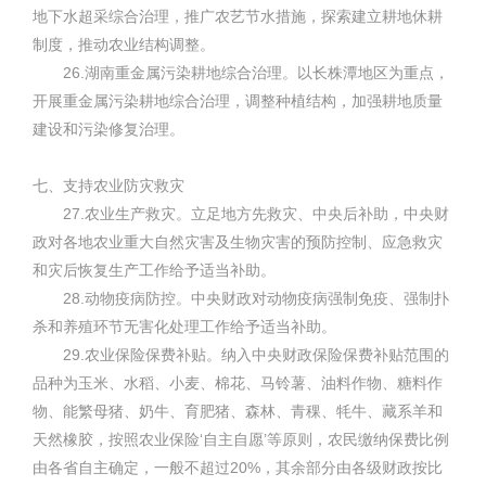
地下水超采综合治理，推广农艺节水措施，探索建立耕地休耕
制度，推动农业结构调整。
26.湖南重金属污染耕地综合治理。以长株潭地区为重点，
开展重金属污染耕地综合治理，调整种植结构，加强耕地质量
建设和污染修复治理。
七、支持农业防灾救灾
27.农业生产救灾。立足地方先救灾、中央后补助，中央财
政对各地农业重大自然灾害及生物灾害的预防控制、应急救灾
和灾后恢复生产工作给予适当补助。
28.动物疫病防控。中央财政对动物疫病强制免疫、强制扑
杀和养殖环节无害化处理工作给予适当补助。
29.农业保险保费补贴。纳入中央财政保险保费补贴范围的
品种为玉米、水稻、小麦、棉花、马铃薯、油料作物、糖料作
物、能繁母猪、奶牛、育肥猪、森林、青稞、牦牛、藏系羊和
天然橡胶，按照农业保险‘自主自愿’等原则，农民缴纳保费比例
由各省自主确定，一般不超过20%，其余部分由各级财政按比