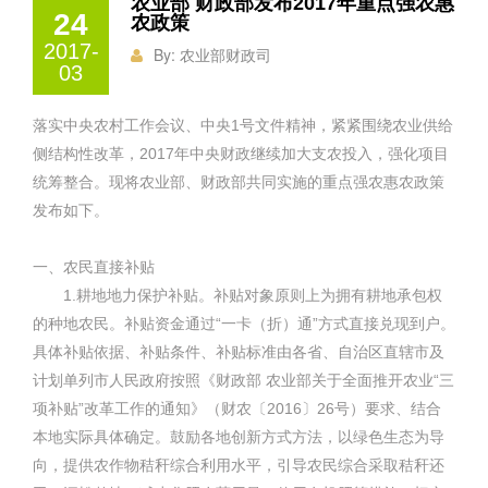
农业部 财政部发布2017年重点强农惠
24
农政策
2017-
By:
农业部财政司
03
落实中央农村工作会议、中央1号文件精神，紧紧围绕农业供给
侧结构性改革，2017年中央财政继续加大支农投入，强化项目
统筹整合。现将农业部、财政部共同实施的重点强农惠农政策
发布如下。
一、农民直接补贴
1.耕地地力保护补贴。补贴对象原则上为拥有耕地承包权
的种地农民。补贴资金通过“一卡（折）通”方式直接兑现到户。
具体补贴依据、补贴条件、补贴标准由各省、自治区直辖市及
计划单列市人民政府按照《财政部 农业部关于全面推开农业“三
项补贴”改革工作的通知》（财农〔2016〕26号）要求、结合
本地实际具体确定。鼓励各地创新方式方法，以绿色生态为导
向，提供农作物秸秆综合利用水平，引导农民综合采取秸秆还