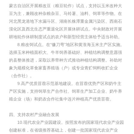
蒙古自治区开展粮改豆（粮豆轮作）试点，支持以玉米改种大
豆为主，兼顾改种杂粮杂豆、马铃薯、油料、饲草等作物。在
河北黑龙港地下水漏斗区、湖南长株潭重金属污染区、西南石
漠化区及西北生态严重退化区开展休耕试点。中央财政对开展
耕地轮作休耕制度试点的农户和新型经营主体给予适当补助。
8.粮改饲试点。在“镰刀弯”地区和黄淮海玉米主产区实施。
选择玉米种植面积大、牛羊饲养基础好、种植结构调整意愿强
的县整体推进，采取以养带种方式推动种植结构调整。补助对
象为规模化草食家畜养殖场（户）或专业青贮饲料收贮企业
（合作社）。
9.高产优质苜蓿示范基地建设。在苜蓿优势产区和奶牛主
产区实施，支持饲草生产合作社、饲草生产加工企业、奶牛养
殖企业（场）和奶农合作社集中连片种植高产优质苜蓿。
四、支持农村产业融合发展
10.现代农业产业园建设。按照发布的国家现代农业产业园
创建标准，在省级推荐基础上，创建一批国家现代农业产业