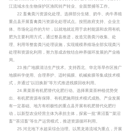
江流域水生生物保护区渔民转产转业、全面禁捕等工作。
22.畜禽粪污资源化处理。选择部分生猪、奶牛、肉牛养殖
重点县开展畜禽粪污资源化处理试点。按照政府支持、企业主
体、市场化运作的方针，以就地就近用于农村能源和农用有机
肥为主要利用方式，通过整县推进，改造完善粪污收集、处
理、利用等整套粪污处理设施，实现规模养殖场全部实现粪污
处理和资源化利用，努力形成农牧结合种养循环发展的产业格
局。
23.推广地膜清洁生产技术。支持西北、华北等旱作区推广
地膜科学使用、合理养护、适时揭膜、机械捡膜等集成技术模
式，并通过“以旧换新”等方式推进残膜回收利用。
24.果菜茶有机肥替代化肥行动。选择果菜茶种植优势突
出、有机肥资源有保障、有机肥施用技术模式成熟、产业发展
有一定基础、地方有积极性的重点县开展有机肥替代化肥行
动，以新型农业经营主体为承担主体，探索一批“果沼畜”“菜沼
畜”“茶沼畜”等生产运营模式，推进资源循环利用。
25.河北地下水超采综合治理。以黑龙港流域为重点，开展