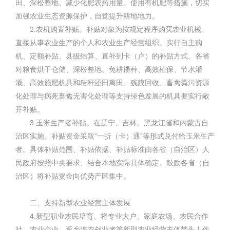
田、深松整地、减少化肥农药用量、使用有机肥等措施，切实
加强农业生态资源保护，自觉提升耕地地力。
2.农机购置补贴。补贴对象为按规定程序购买农业机械、
直接从事农业生产的个人和农业生产经营组织。实行自主购
机、定额补贴、县级结算、直补到卡（户）的补贴方式。各省
对粮食烘干仓储、深松整地、免耕播种、高效植保、节水灌
溉、高效施肥机具和秸秆还田离田、残膜回收、畜禽粪污资源
化处理与病死畜禽无害化处理等支持绿色发展的机具要实行敞
开补贴。
3.玉米生产者补贴。在辽宁、吉林、黑龙江省和内蒙古自
治区实施。补贴资金采取“一折（卡）通”等形式兑付给玉米生产
者。具体补贴范围、补贴依据、补贴标准由各省（自治区）人
民政府按照中央要求、结合本地实际具体确定。鼓励各省（自
治区）将补贴资金向优势产区集中。
二、支持新型农业经营主体发展
4.新型职业农民培育。将专业大户、家庭农场、农民合作
社、农业企业、返乡涉农创业者等新型农业经营主体带头人作